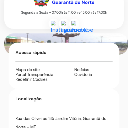
Segunda a Sexta - 07:00h às 11:00h e 13:00h às 17:00h
Acessar
Acessar
Acessar
a
a
a
Rede
Rede
Rede
Acesso rápido
Social
Social
Social
Instagram
Facebook
Youtube
Mapa do site
Notícias
Portal Transparência
Ouvidoria
Redefinir Cookies
Localização
Rua das Oliveiras 135 Jardim Vitória, Guarantã do
Norte - MT