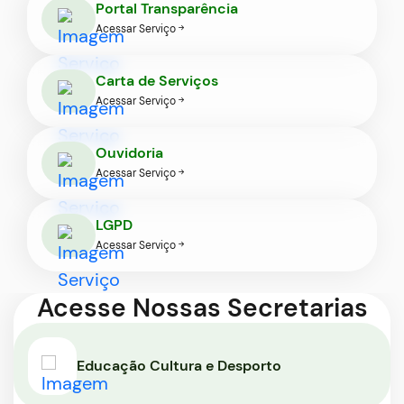
Portal Transparência
Ir
Acessar Serviço
para
o
Carta de Serviços
rodapé
Acessar Serviço
[alt+4]
Ouvidoria
Acessar Serviço
LGPD
Acessar Serviço
Acesse Nossas Secretarias
Seção Secretarias
Educação Cultura e Desporto