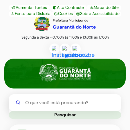
Seção
Ir
Aumentar fontes
Alto Contraste
Mapa do Site
de
para
Fonte para Dislexia
Cookies
Sobre Acessibilidade
Abrir
Seção
atalhos
o
preferências
do
e
conteúdo
de
menu
links
[alt+1]
Segunda a Sexta - 07:00h às 11:00h e 13:00h às 17:00h
cookies
principal
de
Ir
Acessar
Acessar
Acessar
acessibilidade
para
Seção
a
a
a
Primeiro Banner
o
do
Rede
Rede
Rede
menu
menu
Social
Social
Social
[alt+2]
principal
Instagram
Facebook
Youtube
Ir
Pesquisar
para
a
Pesquisar
busca
[alt+3]