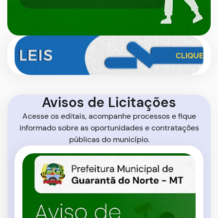
Banner One Abaixo de Notícias e Serviços
Banner
Banco
de
Leis
Avisos de Licitações
Avisos de Licitações
Acesse os editais, acompanhe processos e fique
informado sobre as oportunidades e contratações
públicas do município.