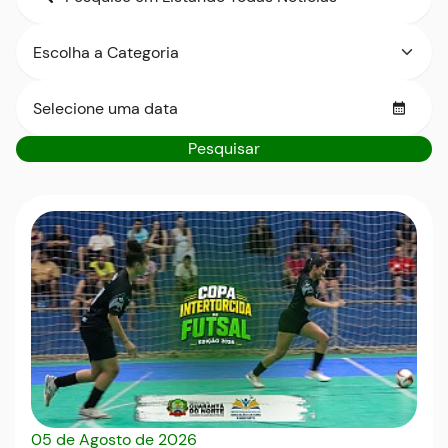
para
por
Ir
Categoria
título
pesquisa
para
o
rodapé
Seleci
[alt+4]
data
Pesquisar
05 de Agosto de 2026