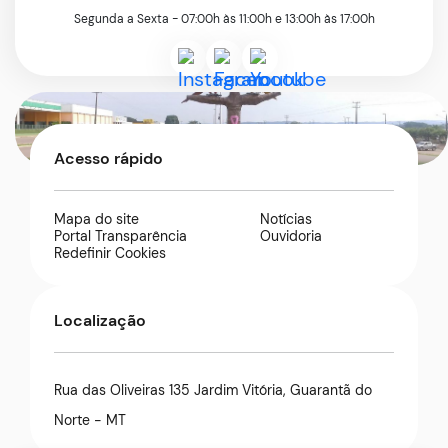
Segunda a Sexta - 07:00h às 11:00h e 13:00h às 17:00h
Acessar
Acessar
Acessar
a
a
a
Rede
Rede
Rede
Acesso rápido
Social
Social
Social
Instagram
Facebook
Youtube
Mapa do site
Notícias
Portal Transparência
Ouvidoria
Redefinir Cookies
Localização
Rua das Oliveiras 135 Jardim Vitória, Guarantã do
Norte - MT