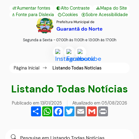
Seção
Ir
Aumentar fontes
Alto Contraste
Mapa do Site
de
para
Fonte para Dislexia
Cookies
Sobre Acessibilidade
Abrir
Seção
atalhos
o
preferências
do
e
conteúdo
de
menu
links
[alt+1]
Segunda a Sexta - 07:00h às 11:00h e 13:00h às 17:00h
cookies
principal
de
Ir
Acessar
Acessar
Acessar
acessibilidade
para
Seção
a
a
a
Página Inicial
Listando Todas Notícias
o
do
Rede
Rede
Rede
menu
menu
Social
Social
Social
Listando Todas Notícias
[alt+2]
principal
Instagram
Facebook
Youtube
Ir
Publicado em
13/01/2025
Atualizado em
05/08/2026
para
Share
WhatsApp
Facebook
Twitter
Email
Gmail
Print
a
busca
Formulário
Pesquise
[alt+3]