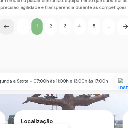
um moderno placar eletrônico, equipamento que substitui as
precisão, agilidade e transparência durante as competições 
...
1
2
3
4
5
...
gunda a Sexta - 07:00h às 11:00h e 13:00h às 17:00h
Ac
a
Re
So
In
Localização