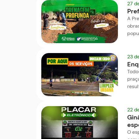
27 d
Pre
A Pre
obra
popu
23 d
Enq
Todos
praça
resu
22 d
Gin
espo
O es