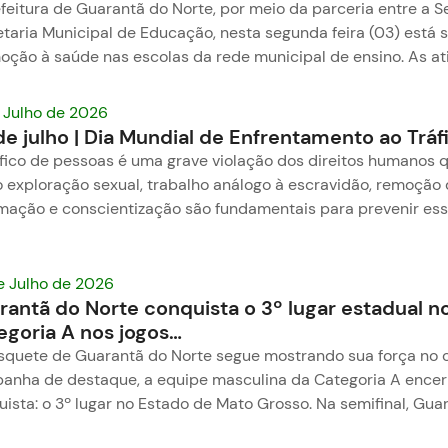
feitura de Guarantã do Norte, por meio da parceria entre a S
etaria Municipal de Educação, nesta segunda feira (03) está
oção à saúde nas escolas da rede municipal de ensino. As a
e Julho de 2026
de julho | Dia Mundial de Enfrentamento ao Tráf
áfico de pessoas é uma grave violação dos direitos humanos 
exploração sexual, trabalho análogo à escravidão, remoção d
rmação e conscientização são fundamentais para prevenir ess
e Julho de 2026
rantã do Norte conquista o 3º lugar estadual 
egoria A nos jogos…
squete de Guarantã do Norte segue mostrando sua força no c
anha de destaque, a equipe masculina da Categoria A ence
ista: o 3º lugar no Estado de Mato Grosso. Na semifinal, Gua