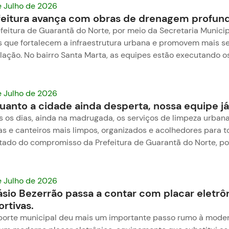
e Julho de 2026
feitura avança com obras de drenagem profunda
feitura de Guarantã do Norte, por meio da Secretaria Municip
s que fortalecem a infraestrutura urbana e promovem mais se
lação. No bairro Santa Marta, as equipes estão executando o
e Julho de 2026
uanto a cidade ainda desperta, nossa equipe j
 os dias, ainda na madrugada, os serviços de limpeza urbana 
s e canteiros mais limpos, organizados e acolhedores para to
ltado do compromisso da Prefeitura de Guarantã do Norte, p
e Julho de 2026
ásio Bezerrão passa a contar com placar eletr
rtivas.
porte municipal deu mais um importante passo rumo à modern