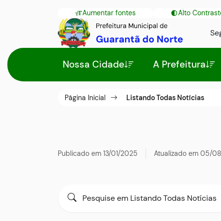
Seção
Ir
Aumentar fontes
Alto Contrast
de
para
Seção
Se
atalhos
o
do
e
conteúdo
Seção
menu
Nossa Cidade
A Prefeitura
links
[alt+1]
do
principal
de
Ir
menu
acessibilidade
para
principal
Página Inicial
Listando Todas Notícias
o
menu
[alt+2]
Ir
Publicado em
13/01/2025
Atualizado em
05/08
para
a
Formulário
Pesquise
busca
por
para
[alt+3]
título