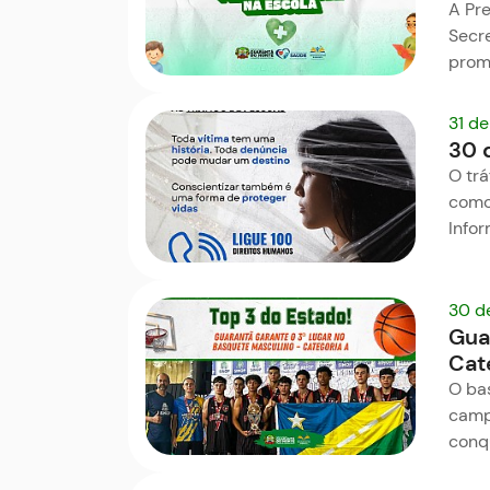
A Pre
Secr
prom
31 d
30 
O tr
como 
Info
30 d
Gua
Cat
O ba
camp
conqu